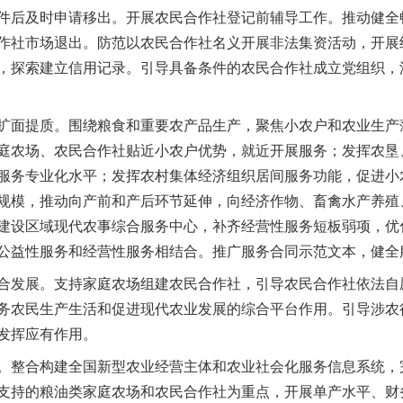
件后及时申请移出。开展农民合作社登记前辅导工作。推动健全
作社市场退出。防范以农民合作社名义开展非法集资活动，开展
，探索建立信用记录。引导具备条件的农民合作社成立党组织，
面提质。围绕粮食和重要农产品生产，聚焦小农户和农业生产
庭农场、农民合作社贴近小农户优势，就近开展服务；发挥农垦
服务专业化水平；发挥农村集体经济组织居间服务功能，促进小
规模，推动向产前和产后环节延伸，向经济作物、畜禽水产养殖
建设区域现代农事综合服务中心，补齐经营性服务短板弱项，优
茶叶“炒上天”
公益性服务和经营性服务相结合。推广服务合同示范文本，健全
发展。支持家庭农场组建农民合作社，引导农民合作社依法自
务农民生产生活和促进现代农业发展的综合平台作用。引导涉农
发挥应有作用。
整合构建全国新型农业经营主体和农业社会化服务信息系统，
支持的粮油类家庭农场和农民合作社为重点，开展单产水平、财