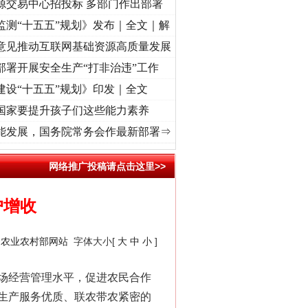
源交易中心招投标 多部门作出部署
监测“十五五”规划》发布｜全文｜解
意见推动互联网基础资源高质量发展
部署开展安全生产“打非治违”工作
建设“十五五”规划》印发｜全文
国家要提升孩子们这些能力素养
复兴征程丨红船起航处 潮起..
·[视频]
一首歌的时间，读懂乐至的“诗与远方”
·[视频]
从《
能发展，国务院常务会作最新部署⇒
网络推广投稿请点击这里>>
户增收
：
农业农村部网站
字体大小[
大
中
小
]
场经营管理水平，促进农民合作
生产服务优质、联农带农紧密的