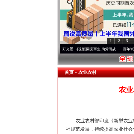
1
2
3
使命 奋进复兴征程丨宝塔山下好光景..
·[视频]
因党而生 为党而战——百年“纪”事⑧加强纪
首页
»
农业农村
农业
农业农村部印发《新型农业经
社规范发展，持续提高农业社会