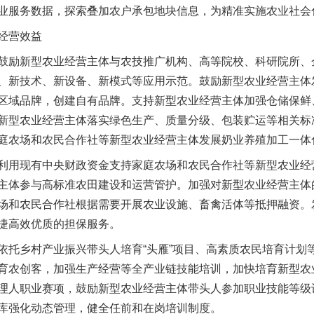
业服务数据，探索叠加农户承包地块信息，为精准实施农业社会
经营效益
谢谢有你温暖了四季
励新型农业经营主体与农技推广机构、高等院校、科研院所、
、新技术、新设备、新模式等应用示范。鼓励新型农业经营主体
区域品牌，创建自有品牌。支持新型农业经营主体加强仓储保鲜
新型农业经营主体落实绿色生产、质量分级、包装贮运等相关标
庭农场和农民合作社等新型农业经营主体发展奶业养殖加工一体
用现有中央财政资金支持家庭农场和农民合作社等新型农业经
主体参与高标准农田建设和运营管护。加强对新型农业经营主体
场和农民合作社根据需要开展农业设施、畜禽活体等抵押融资。
捷高效优质的担保服务。
今年投资意愿榜揭晓
乡村产业振兴带头人培育“头雁”项目、高素质农民培育计划
育农创客，加强生产经营等全产业链技能培训，加快培育新型农
理人职业赛项，鼓励新型农业经营主体带头人参加职业技能等级
库强化动态管理，健全任前和在岗培训制度。