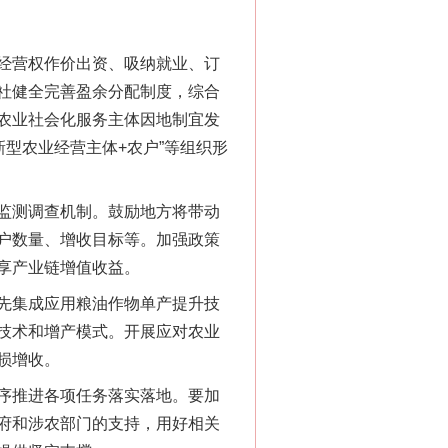
经营权作价出资、吸纳就业、订
社健全完善盈余分配制度，综合
农业社会化服务主体因地制宜发
新型农业经营主体+农户”等组织形
千亩耕地变“别墅”
监测调查机制。鼓励地方将带动
户数量、增收目标等。加强政策
享产业链增值收益。
先集成应用粮油作物单产提升技
技术和增产模式。开展应对农业
损增收。
序推进各项任务落实落地。要加
别拿“量子”当幌子
府和涉农部门的支持，用好相关