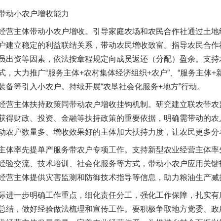
动小农户增收能力
营主体带动小农户增收。引导家庭农场和农民合作社通过土地
户建立稳定的利益联结关系，带动农民增收致富。指导农民合作
员出资等因素，依法按章程规定向成员返还（分配）盈余。支持
，大力推广“服务主体+农村集体经济组织+农户”、“服务主体+
魏明亮严重违纪违法案透视
装备等引入小农户。持续开展“农垦社会化服务+地方”行动。
营主体扶持政策同带动农户增收挂钩机制。研究建立联农带农
获得财政、投资、金融等扶持政策的重要依据，明确需带动的农
动农户数量多、增收效果好的主体加大扶持力度，让农民更多分
体率先提单产服务带农户专项工作。支持新型农业经营主体率
经验交流、技术培训、社会化服务等方式，带动小农户应用关键
经营主体提供灾害监测和防御技术指导等信息，助力粮油生产减
进一步明确工作重点，细化责任分工，强化工作保障，扎实有
生物安全法正式实施
总结，做好经验做法梳理和宣传工作。要积极争取地方党委、政