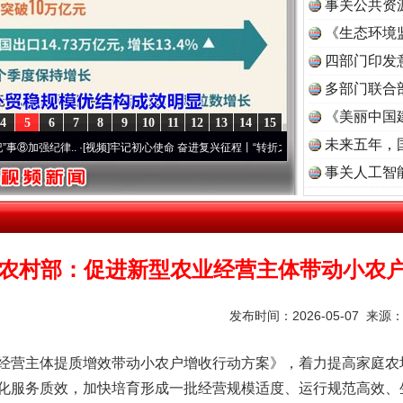
事关公共资
《生态环境
读
四部门印发
多部门联合
《美丽中国
4
5
6
7
8
9
10
11
12
13
14
15
未来五年，
律..
·[视频]
牢记初心使命 奋进复兴征程丨“转折之城”激荡..
·[视频]
牢记初心使命 奋进
事关人工智
农村部：促进新型农业经营主体带动小农
发布时间：2026-05-07 来源
营主体提质增效带动小农户增收行动方案》，着力提高家庭农
化服务质效，加快培育形成一批经营规模适度、运行规范高效、