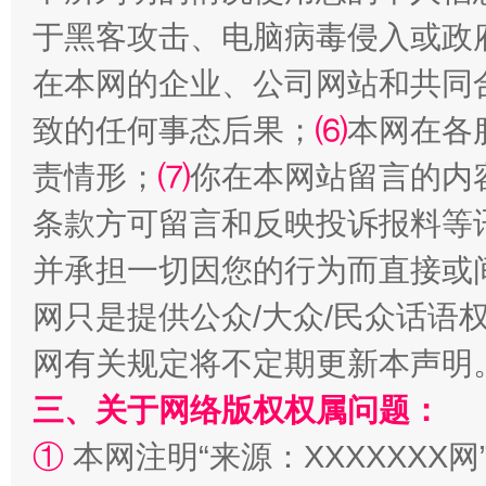
于黑客攻击、电脑病毒侵入或政
在本网的企业、公司网站和共同
致的任何事态后果；
⑹
本网在各
责情形；
⑺
你在本网站留言的内
条款方可留言和反映投诉报料等
解纷+调解+退费，一次搞定
并承担一切因您的行为而直接或
网只是提供公众/大众/民众话语
网有关规定将不定期更新本声明
三、关于网络版权权属问题：
①
本网注明“来源：XXXXXXX网