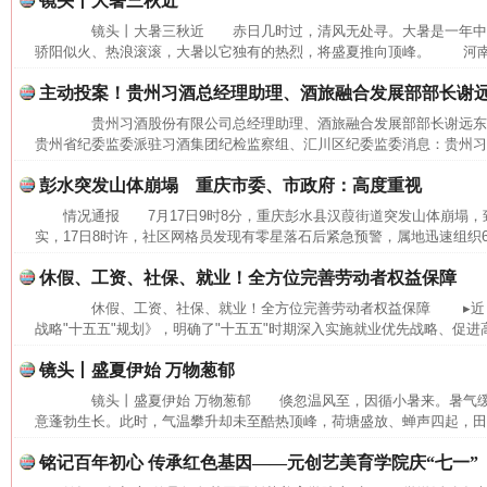
镜头丨大暑三秋近
镜头丨大暑三秋近 赤日几时过，清风无处寻。大暑是一年中
骄阳似火、热浪滚滚，大暑以它独有的热烈，将盛夏推向顶峰。 河南省
主动投案！贵州习酒总经理助理、酒旅融合发展部部长谢
贵州习酒股份有限公司总经理助理、酒旅融合发展部部长谢远
贵州省纪委监委派驻习酒集团纪检监察组、汇川区纪委监委消息：贵州习酒
彭水突发山体崩塌 重庆市委、市政府：高度重视
情况通报 7月17日9时8分，重庆彭水县汉葭街道突发山体崩塌
实，17日8时许，社区网格员发现有零星落石后紧急预警，属地迅速组织6
休假、工资、社保、就业！全方位完善劳动者权益保障
休假、工资、社保、就业！全方位完善劳动者权益保障 ▸近日
战略"十五五"规划》，明确了"十五五"时期深入实施就业优先战略、促进高
镜头丨盛夏伊始 万物葱郁
镜头丨盛夏伊始 万物葱郁 倏忽温风至，因循小暑来。暑气缓
意蓬勃生长。此时，气温攀升却未至酷热顶峰，荷塘盛放、蝉声四起，田间
网上购药对药下症？
铭记百年初心 传承红色基因——元创艺美育学院庆“七一”