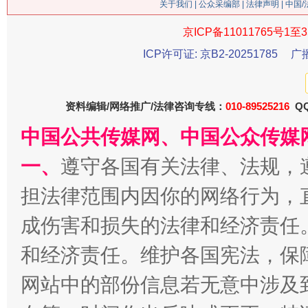
关于我们
|
公众采编部
|
法律声明
| 中国
今
京ICP备11011765号1至3
在谋一域中谋全局
ICP许可证: 京B2-20251785
广
资料编辑/网络推广/法律咨询专线：
010-89525216
QQ
中国公共传媒网、中国公众传媒
一、
遵守各国有关法律、法规，
担法律范围内因你的网络行为，
习近平的博鳌关键词
魏明亮
成伤害和损失的法律和经济责任
和经济责任。维护各国宪法，保
网站中的部份信息若无意中涉及