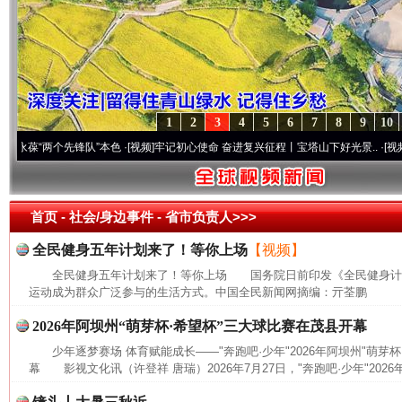
1
2
3
4
5
6
7
8
9
10
“两个先锋队”本色
·[视频]
牢记初心使命 奋进复兴征程丨宝塔山下好光景..
·[视频]
因党而
首页
- 社会/身边事件 -
省市负责人>>>
全民健身五年计划来了！等你上场
【视频】
全民健身五年计划来了！等你上场 国务院日前印发《全民健身计划(20
运动成为群众广泛参与的生活方式。中国全民新闻网摘编：亓荃鹏
2026年阿坝州“萌芽杯·希望杯”三大球比赛在茂县开幕
少年逐梦赛场 体育赋能成长——"奔跑吧·少年"2026年阿坝州"萌芽
幕 影视文化讯（许登祥 唐瑞）2026年7月27日，"奔跑吧·少年"2026年