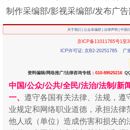
制作采编部/影视采编部/发布广告
这是一记警钟！
谢
关于我们
|
公众采编部
|
法律声明
| 中国
京ICP备11011765号1至3
ICP许可证: 京B2-20251785
广
资料编辑/网络推广/法律咨询专线：
010-89525216
QQ
中国/公众/公共/全民/法治/法制/
今
在谋一域中谋全局
一、
遵守各国有关法律、法规，遵
业规定和网络职业道德，承担法律
他人或（单位）造成伤害和损失的