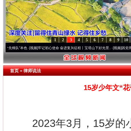
1
2
3
4
5
6
7
8
9
10
”本色
·[视频]
牢记初心使命 奋进复兴征程丨宝塔山下好光景..
·[视频]
因党而生 为党而战
首页
»
律师说法
15岁少年文“
2023年3月，15岁