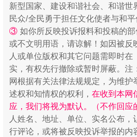
新型国家、建设和谐社会、和谐世界
民众/全民勇于担任文化使者与和
漫山遍野的桃花与雪山、麦地、白藏房
除了
③
如你所反映投诉报料和投稿的部
或不文明用语，请谅解！如因被反
人或单位版权和其它问题需即时在
实，有权先行撤除或暂时屏蔽。注
网根据有关法律法规规定，为维护
述权和知情权的权利，
在收到本网
应，我们将视为默认。（不作回应
招工难、用工荒背后
人姓名、地址、单位、实名公布，让
行评论，或将被反映投诉举报的内